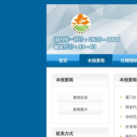
首页
本报要闻
往期报
本报要闻
本报要闻
厦门出
要闻目录
我省代
新闻图片
漳州完
全省海
联系方式
南平出