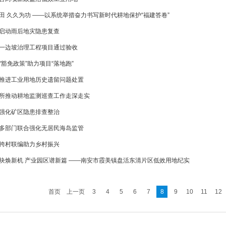
田 久久为功 ——以系统举措奋力书写新时代耕地保护“福建答卷”
启动雨后地灾隐患复查
一边坡治理工程项目通过验收
“豁免政策”助力项目“落地跑”
推进工业用地历史遗留问题处置
所推动耕地监测巡查工作走深走实
强化矿区隐患排查整治
多部门联合强化无居民海岛监管
跨村联编助力乡村振兴
块焕新机 产业园区谱新篇 ——南安市霞美镇盘活东清片区低效用地纪实
首页
上一页
3
4
5
6
7
8
9
10
11
12