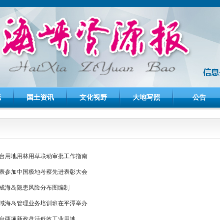
纸
国土资讯
文化视野
大地写照
公告
台用地用林用草联动审批工作指南
表参加中国极地考察先进表彰大会
成海岛隐患风险分布图编制
域海岛管理业务培训班在平潭举办
台两项新政盘活低效工业用地