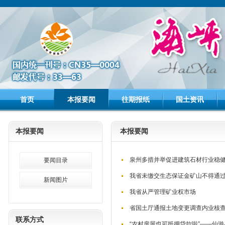
首页
本报要闻
往期报纸
国土资讯
本报要闻
本报要闻
泉州多措并举促进建筑石材行业稳
要闻目录
我省未缴交生态保证金矿山不得通
新闻图片
我省从严管理矿业权市场
省国土厅通报土地变更调查内业核
联系方式
“农村房屋也可抵押贷款啦”——仙游