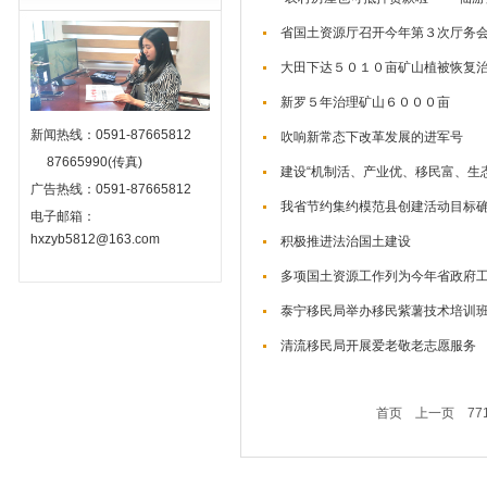
省国土资源厅召开今年第３次厅务
大田下达５０１０亩矿山植被恢复
新罗５年治理矿山６０００亩
新闻热线：0591-87665812
吹响新常态下改革发展的进军号
87665990(传真)
建设“机制活、产业优、移民富、生
广告热线：0591-87665812
我省节约集约模范县创建活动目标
电子邮箱：
hxzyb5812@163.com
积极推进法治国土建设
多项国土资源工作列为今年省政府
泰宁移民局举办移民紫薯技术培训
清流移民局开展爱老敬老志愿服务
首页
上一页
77