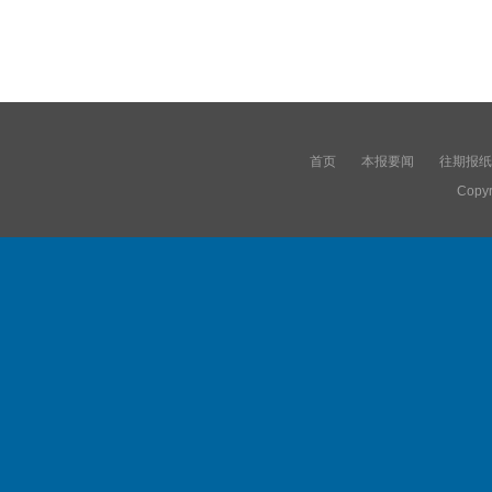
首页
本报要闻
往期报纸
Copyr