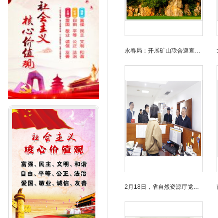
永春局：开展矿山联合巡查行动
2月18日，省自然资源厅党组书记、厅长陈永共带领全体班子成员，到厅机关各处室、直属事业单位及省测绘地理信息发展中心、省煤田地质局，看望慰问干部职工，并致以新春问候和美好祝福。每到一处，厅领导都与干部职工握手交谈，勉励大家在新的一年里，认真践行习近平生态文明思想，全面贯彻党的二十大和二十届二中全会精神，深化拓展“深学争优、敢为争先、实干争效”行动，为谱写中国式现代化福建篇章贡献自然资源力量。