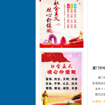
厦门市
厦门
坠落就会
去年１１
图为日前
分享到：