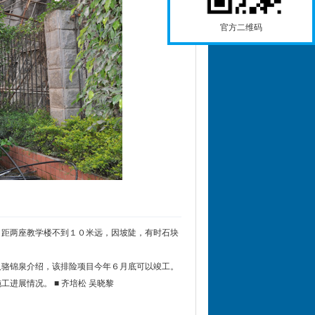
官方二维码
，距两座教学楼不到１０米远，因坡陡，有时石块
骆锦泉介绍，该排险项目今年６月底可以竣工。
展情况。 ■ 齐培松 吴晓黎