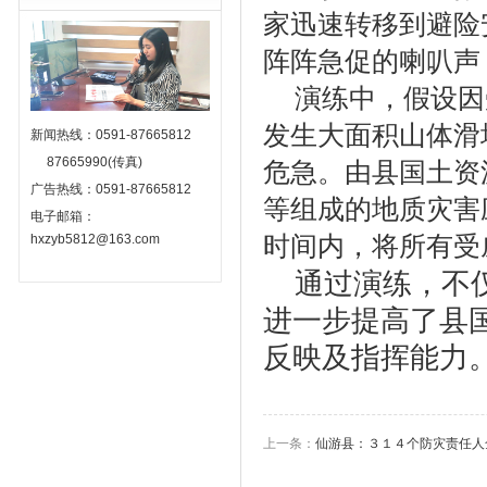
家迅速转移到避险
阵阵急促的喇叭声
演练中，假设因
发生大面积山体滑
新闻热线：0591-87665812
87665990(传真)
危急。由县国土资
广告热线：0591-87665812
等组成的地质灾害
电子邮箱：
hxzyb5812@163.com
时间内，将所有受
通过演练，不
进一步提高了县
反映及指挥能力
上一条：
仙游县：３１４个防灾责任人