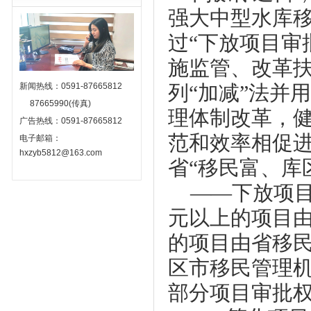
强大中型水库
过“下放项目审
施监管、改革扶
新闻热线：0591-87665812
列“加减”法并
87665990(传真)
理体制改革，
广告热线：0591-87665812
范和效率相促
电子邮箱：
hxzyb5812@163.com
省“移民富、库
——下放项
元以上的项目
的项目由省移
区市移民管理
部分项目审批