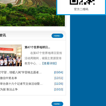
官方二维码
资讯
第47个世界地球日...
在第47个世界地球日宣传
活动周期间，省国土资源宣传
教育中心、...
【查看详情】
“邻里守望，情暖八闽”学雷锋志愿者服务活动
[03/04]
微信中奖名单
[12/11]
我省举办第十六个记者节文体活动暨颁奖报告会
[11/26]
为据 靠法止争
[10/10]